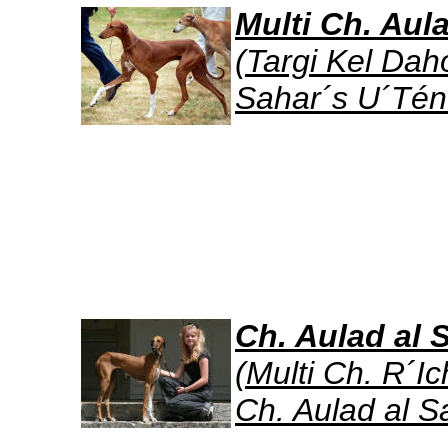
Multi Ch. Aul
(Targi Kel Dah
Sahar´s U´Tén
Ch. Aulad al 
(Multi Ch. R´I
Ch. Aulad al S