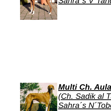
Sahra´s V´Tari
Multi Ch. Aul
(Ch. Sadik al 
Sahra´s N´Tob