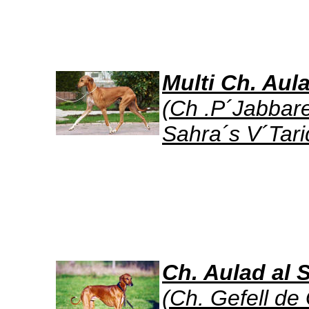
Multi Ch. Aul
(Ch .P´Jabbare
Sahra´s V´Tari
Ch. Aulad al 
(Ch. Gefell de