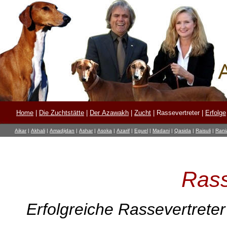
Home
|
Die Zuchtstätte
|
Der Azawakh
|
Zucht
|
Rassevertreter
|
Erfolge
Aikar
|
Akhali
|
Amadjidan
|
Ashar
|
Asoka
|
Azarif
|
Eguel
|
Madani
|
Qasida
|
Raisuli
|
Rani
Rass
Erfolgreiche Rassevertrete