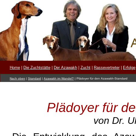
Home
|
Die Zuchtstätte
|
Der Azawakh
|
Zucht
|
Rassevertreter
|
Erfolge
Nach oben
|
Standard
|
Azawakh im Wandel?
|
Plädoyer für den Azawakh-Standard
Plädoyer für d
von Dr. U