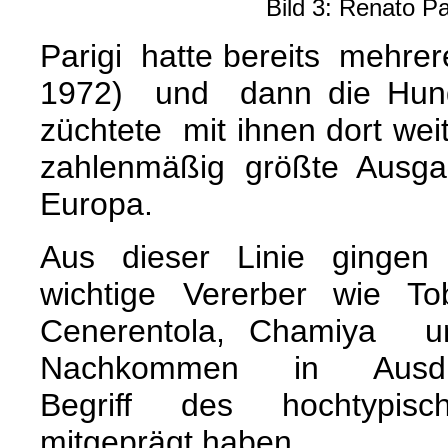
Bild 3: Renato Pa
Parigi hatte bereits mehre
1972) und dann die Hund
züchtete mit ihnen dort we
zahlenmäßig größte Ausg
Europa.
Aus dieser Linie ginge
wichtige Vererber wie T
Cenerentola, Chamiya un
Nachkommen in Ausd
Begriff des hochtypi
mitgeprägt haben.