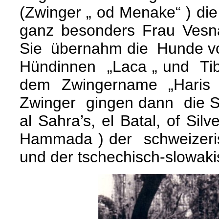
(Zwinger „ od Menake“ ) die
ganz besonders Frau Vesn
Sie übernahm die Hunde v
Hündinnen „Laca „ und Tib
dem Zwingername „Haris
Zwinger gingen dann die 
al Sahra’s, el Batal, of Sil
Hammada ) der schweizeris
und der tschechisch-slowak